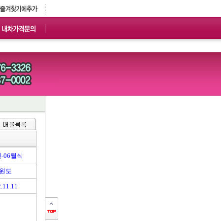
년-06월식
원도
.11.11