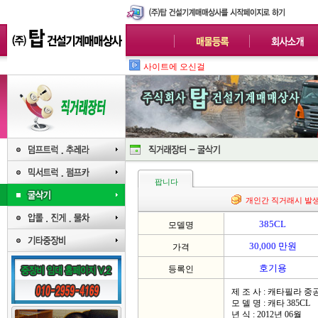
사이트에 오신걸 환영합니다.많은 관
팝니다
개인간 직거래시 발
385CL
모델명
30,000 만원
가격
호기용
등록인
제 조 사 : 캐타필라 중
모 델 명 : 캐타 385CL
년 식 : 2012년 06월