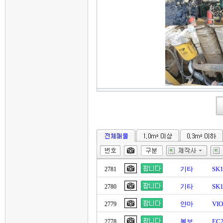
기타
SK
2781
기타
SK
2780
얀마
VI
2779
볼보
EC
2778