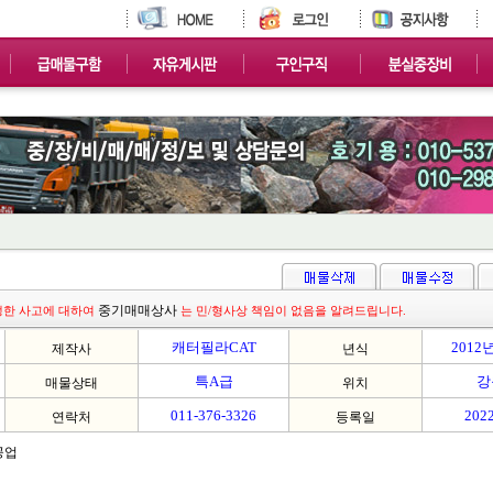
중기매매상사
생한 사고에 대하여
는 민/형사상 책임이 없음을 알려드립니다.
캐터필라CAT
2012
제작사
년식
특A급
강
매물상태
위치
011-376-3326
2022
연락처
등록일
공업