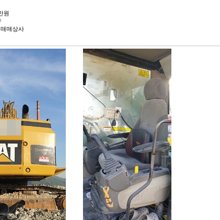
0만원
/
계매매상사