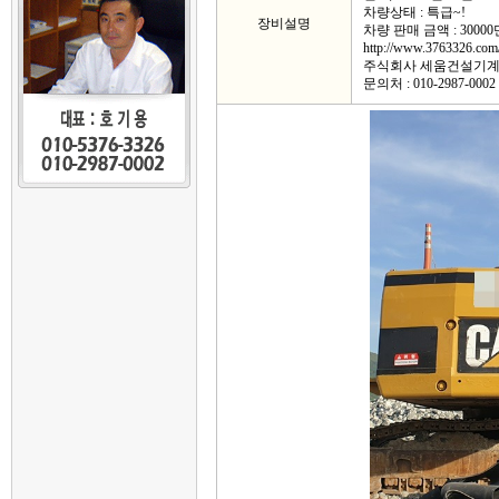
차량상태 : 특급~!
장비설명
차량 판매 금액 : 3000
http://www.3763326.com
주식회사 세움건설기
문의처 : 010-2987-0002