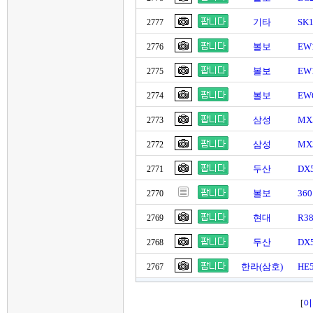
기타
SK
2777
볼보
EW1
2776
볼보
EW1
2775
볼보
EW
2774
삼성
MX
2773
삼성
MX
2772
두산
DX
2771
볼보
36
2770
현대
R3
2769
두산
DX
2768
한라(삼호)
HE
2767
이
[