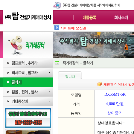
사이트에 오신걸 환영합니다
팝니다
개인간 직거래시 발
DX55MT-5K
모델명
4,600 만원
가격
삼이중기
등록인
상태양호합니다~
대구 삼이중기매매상사