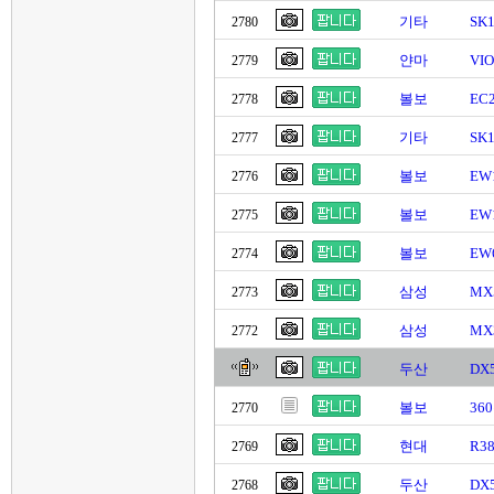
기타
SK
2780
얀마
VI
2779
볼보
EC
2778
기타
SK
2777
볼보
EW1
2776
볼보
EW1
2775
볼보
EW
2774
삼성
MX
2773
삼성
MX
2772
두산
DX
볼보
36
2770
현대
R3
2769
두산
DX
2768