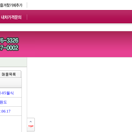
년-05월식
원도
.06.17