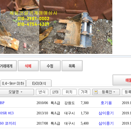
0BP
호기용
2010/06
특A급
강원도
7,300
2019.
30SR 버3
삼이중기
2013/10
특A급
대구시
1,750
2019.
60 코끼리
삼이중기
2017/08
특A급
대구시
5,400
2019.