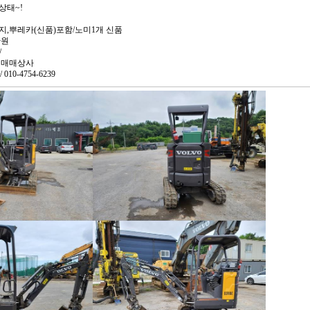
상태~!
지,뿌레카(신품)포함/노미1개 신품
만원
/
계매매상사
 010-4754-6239