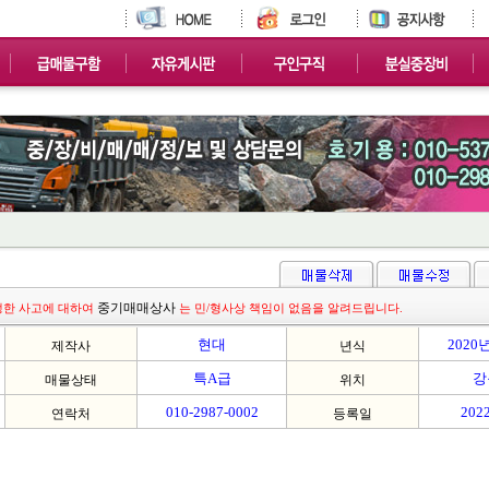
중기매매상사
생한 사고에 대하여
는 민/형사상 책임이 없음을 알려드립니다.
현대
2020
제작사
년식
특A급
강
매물상태
위치
010-2987-0002
2022
연락처
등록일