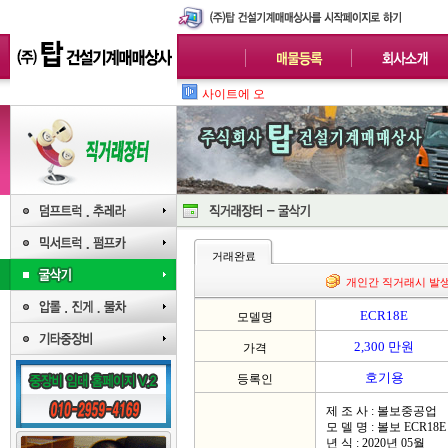
사이트에 오신걸 환영
거래완료
개인간 직거래시 발
ECR18E
모델명
2,300 만원
가격
호기용
등록인
제 조 사 : 볼보중공업
모 델 명 : 볼보 ECR18E
년 식 : 2020년 05월