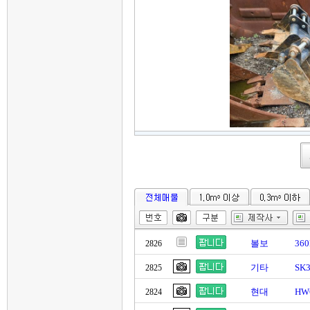
볼보
36
2826
기타
SK
2825
현대
HW
2824