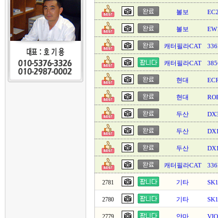
볼보
EC
볼보
EW
캐터필라CAT
336
캐터필라CAT
38
현대
EC
현대
RO
두산
DX3
두산
DX
두산
DX
캐터필라CAT
336
기타
SK
2781
기타
SK
2780
얀마
VI
2779