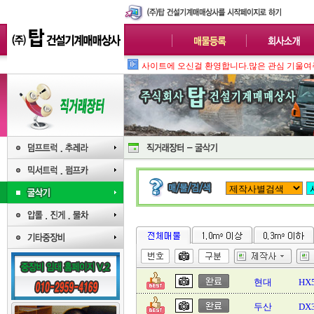
사
현대
HX
두산
DX