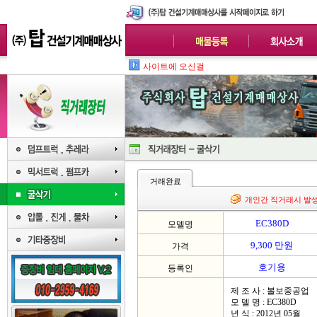
사이트에 오신걸 환영합니다.
거래완료
개인간 직거래시 발
EC380D
모델명
9,300 만원
가격
호기용
등록인
제 조 사 : 볼보중공업
모 델 명 : EC380D
년 식 : 2012년 05월