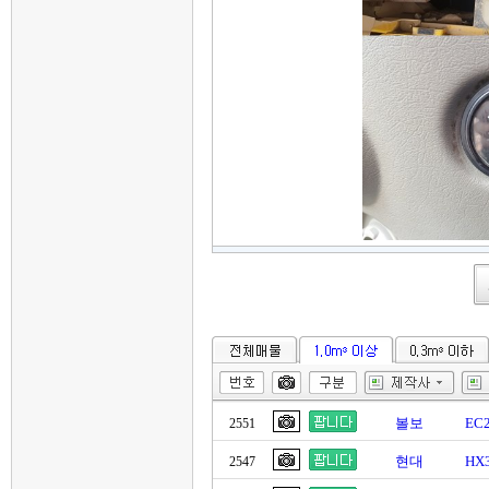
볼보
EC
2551
현대
HX
2547