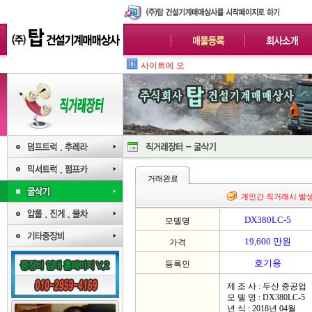
사이트에 오신걸 환
거래완료
개인간 직거래시 발
DX380LC-5
모델명
19,600 만원
가격
호기용
등록인
제 조 사 : 두산 중공업
모 델 명 : DX380LC-5
년 식 : 2018년 04월