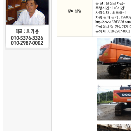
옵 션 : 완전신차급~!
주행시간 : 140시간!
장비설명
차량상태 : 초특급~!
차량 판매 금액 : 1960
http://www.3763326.com
주식회사 탑 건설기계
문의처 : 010-2987-0002