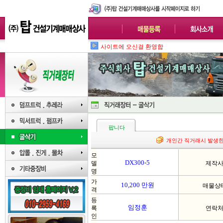
사이트에 오신걸 환영합니다.많은
팝니다
개인간 직거래시 발생한
모
DX300-5
델
제작
명
가
10,200 만원
매물상
격
등
임정훈
록
연락
인