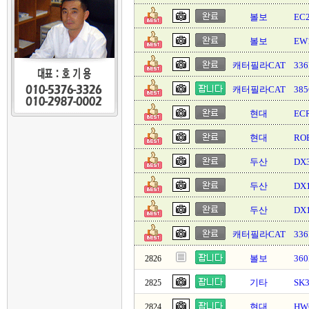
볼보
EC
볼보
EW
캐터필라CAT
336
캐터필라CAT
38
현대
EC
현대
RO
두산
DX3
두산
DX
두산
DX
캐터필라CAT
336
볼보
36
2826
기타
SK
2825
현대
HW
2824