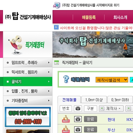
사
현대
HX
두산
DX