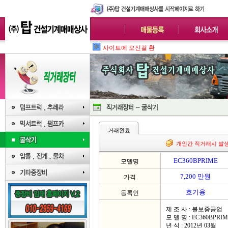
사이트에 오신걸 환영합니다.
거래완료
개인간 직거래시 발
EC360BPRIME
모델명
7,200 만원
가격
호기용
등록인
제 조 사 : 볼보중공업
모 델 명 : EC360BPRI
년 식 : 2012년 03월