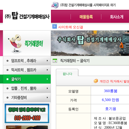
사이트에 오신걸 환영합
팝니다
개인간 직거래시 발
360롱붐
모델명
6,500 만원
가격
호기용
등록인
제 조 사 : 볼보중공업
모 델 명 : EC360B롱붐
년 식 : 2006년 12월